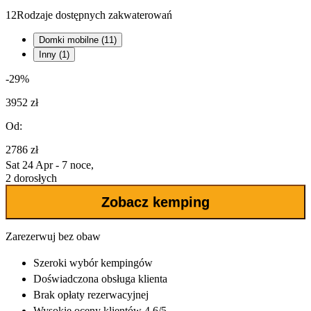
12
Rodzaje dostępnych zakwaterowań
Domki mobilne (11)
Inny (1)
-29%
3952 zł
Od:
2786 zł
Sat 24 Apr - 7 noce,
2 dorosłych
Zobacz kemping
Zarezerwuj bez obaw
Szeroki wybór
kempingów
Doświadczona
obsługa klienta
Brak opłaty rezerwacyjnej
Wysokie oceny klientów 4,6/5