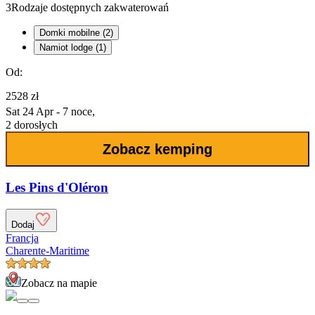
3
Rodzaje dostępnych zakwaterowań
Domki mobilne (2)
Namiot lodge (1)
Od:
2528 zł
Sat 24 Apr - 7 noce,
2 dorosłych
Zobacz kemping
Les Pins d'Oléron
Dodaj
Francja
Charente-Maritime
Zobacz na mapie