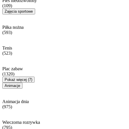
Pies niedozwolony
(109)
Zajęcia sportowe
Piłka nożna
(593)
Tenis
(523)
Plac zabaw
(1320)
Pokaż więcej (7)
Animacje
Animacja dnia
(975)
Wieczorna rozrywka
(795)