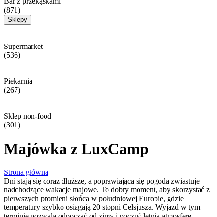
Bar z przekąskami
(871)
Sklepy
Supermarket
(536)
Piekarnia
(267)
Sklep non-food
(301)
Majówka z LuxCamp
Strona główna
Dni stają się coraz dłuższe, a poprawiająca się pogoda zwiastuje
nadchodzące wakacje majowe. To dobry moment, aby skorzystać z
pierwszych promieni słońca w południowej Europie, gdzie
temperatury szybko osiągają 20 stopni Celsjusza. Wyjazd w tym
terminie pozwala odpocząć od zimy i poczuć letnią atmosferę.