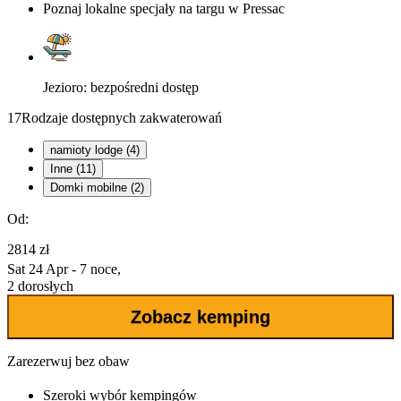
Poznaj lokalne specjały na targu w Pressac
Jezioro: bezpośredni dostęp
17
Rodzaje dostępnych zakwaterowań
namioty lodge (4)
Inne (11)
Domki mobilne (2)
Od:
2814 zł
Sat 24 Apr - 7 noce,
2 dorosłych
Zobacz kemping
Zarezerwuj bez obaw
Szeroki wybór
kempingów