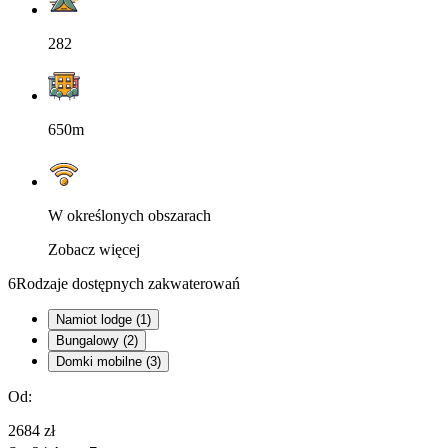
282
650m
W określonych obszarach
Zobacz więcej
6
Rodzaje dostępnych zakwaterowań
Namiot lodge (1)
Bungalowy (2)
Domki mobilne (3)
Od:
2684 zł