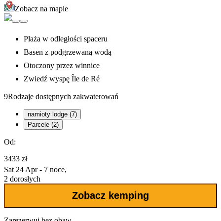
Zobacz na mapie
Plaża w odległości spaceru
Basen z podgrzewaną wodą
Otoczony przez winnice
Zwiedź wyspę Île de Ré
9
Rodzaje dostępnych zakwaterowań
namioty lodge (7)
Parcele (2)
Od:
3433 zł
Sat 24 Apr - 7 noce,
2 dorosłych
Zobacz kemping
Zarezerwuj bez obaw