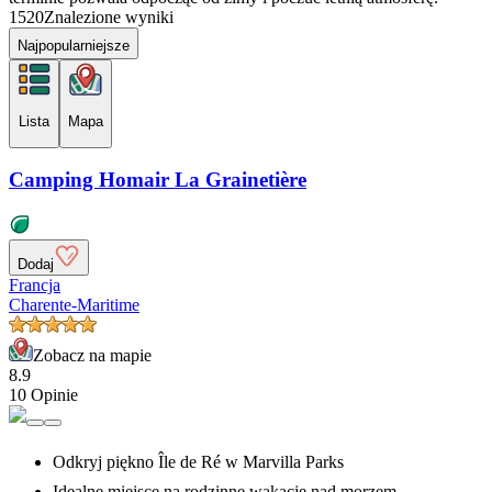
1520
Znalezione wyniki
Najpopularniejsze
Lista
Mapa
Camping Homair La Grainetière
Dodaj
Francja
Charente-Maritime
Zobacz na mapie
8.9
10 Opinie
Odkryj piękno Île de Ré w Marvilla Parks
Idealne miejsce na rodzinne wakacje nad morzem