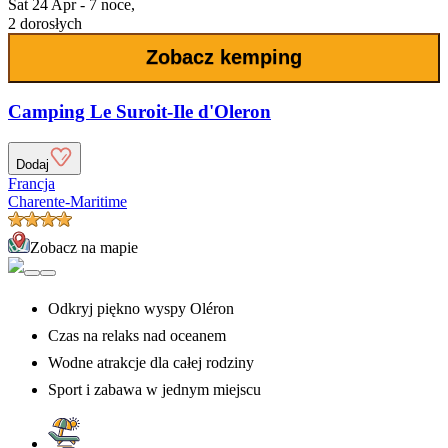
Sat 24 Apr - 7 noce,
2 dorosłych
Zobacz kemping
Camping Le Suroit-Ile d'Oleron
Dodaj
Francja
Charente-Maritime
Zobacz na mapie
Odkryj piękno wyspy Oléron
Czas na relaks nad oceanem
Wodne atrakcje dla całej rodziny
Sport i zabawa w jednym miejscu