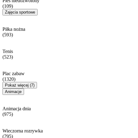
Pies niedozwolony
(109)
Zajęcia sportowe
Piłka nożna
(593)
Tenis
(523)
Plac zabaw
(1320)
Pokaż więcej (7)
Animacje
Animacja dnia
(975)
Wieczorna rozrywka
(795)