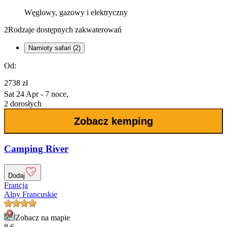
Węglowy, gazowy i elektryczny
2
Rodzaje dostępnych zakwaterowań
Namioty safari (2)
Od:
2738 zł
Sat 24 Apr - 7 noce,
2 dorosłych
Zobacz kemping
Camping River
Dodaj
Francja
Alpy Francuskie
Zobacz na mapie
8.6