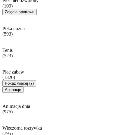
Pies niedozwolony
(109)
Zajęcia sportowe
Piłka nożna
(593)
Tenis
(523)
Plac zabaw
(1320)
Pokaż więcej (7)
Animacje
Animacja dnia
(975)
Wieczorna rozrywka
(795)