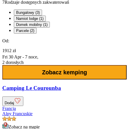
7
Rodzaje dostępnych zakwaterowań
Bungalowy (3)
Namiot lodge (1)
Domek mobilny (1)
Parcele (2)
Od:
1912 zł
Fri 30 Apr - 7 noce,
2 dorosłych
Zobacz kemping
Camping Le Courounba
Dodaj
Francja
Alpy Francuskie
Zobacz na mapie