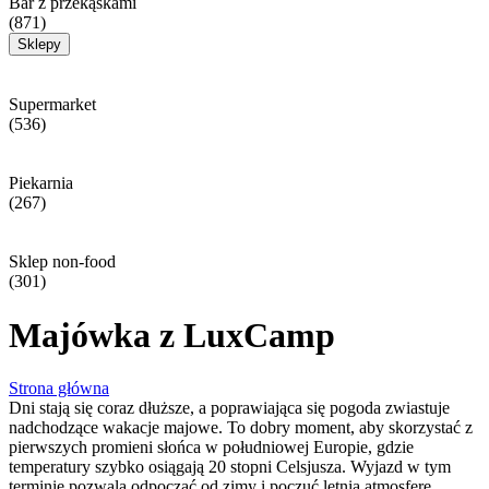
Bar z przekąskami
(871)
Sklepy
Supermarket
(536)
Piekarnia
(267)
Sklep non-food
(301)
Majówka z LuxCamp
Strona główna
Dni stają się coraz dłuższe, a poprawiająca się pogoda zwiastuje
nadchodzące wakacje majowe. To dobry moment, aby skorzystać z
pierwszych promieni słońca w południowej Europie, gdzie
temperatury szybko osiągają 20 stopni Celsjusza. Wyjazd w tym
terminie pozwala odpocząć od zimy i poczuć letnią atmosferę.