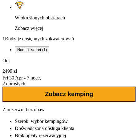
W określonych obszarach
Zobacz więcej
1
Rodzaje dostępnych zakwaterowań
Namiot safari (1)
Od:
2499 zł
Fri 30 Apr - 7 noce,
2 dorosłych
Zobacz kemping
Zarezerwuj bez obaw
Szeroki wybór
kempingów
Doświadczona
obsługa klienta
Brak opłaty rezerwacyjnej