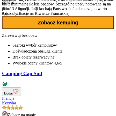
6525 zł
dni z minimalną ilością opadów. Szczególne upały notowane są na
południu Francji. Jeśli kochają Państwo słońce i morze, to warto
Thu 13 Aug - 7 noce,
spędzić wakacje na Riwierze Francuskiej.
2 dorosłych
Zobacz kemping
Zarezerwuj bez obaw
Szeroki wybór
kempingów
Doświadczona
obsługa klienta
Brak opłaty rezerwacyjnej
Wysokie oceny klientów 4,6/5
Camping Cap Sud
Dodaj
Francja
Korsyka
Zobacz na mapie