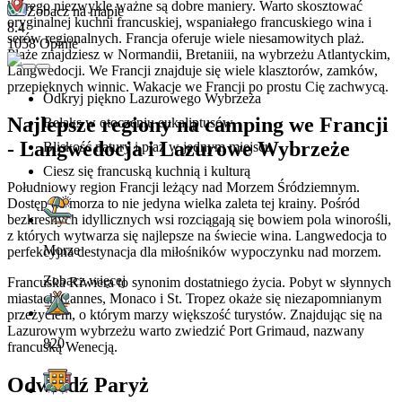
którego niezwykle ważne są dobre maniery. Warto skosztować
Zobacz na mapie
oryginalnej kuchni francuskiej, wspaniałego francuskiego wina i
8.4
serów regionalnych. Francja oferuje wiele niesamowitych plaż.
1058 Opinie
Plaże znajdziesz w Normandii, Bretaniii, na wybrzeżu Atlantyckim,
Langwedocji. We Francji znajduje się wiele klasztorów, zamków,
przepięknych winnic. Wakacje we Francji po prostu Cię zachwycą.
Odkryj piękno Lazurowego Wybrzeża
Najlepsze regiony na camping we Francji
Relaks w otoczeniu eukaliptusów
- Langwedocja i Lazurowe Wybrzeże
Bliskość natury i plaż w jednym miejscu
Ciesz się francuską kuchnią i kulturą
Południowy region Francji leżący nad Morzem Śródziemnym.
Dostęp do morza to nie jedyna wielka zaleta tej krainy. Pośród
bezkresnych idyllicznych wsi rozciągają się bowiem pola winorośli,
z których wytwarza się najlepsze na świecie wina. Langwedocja to
Morze
perfekcyjna destynacja dla miłośników wypoczynku nad morzem.
Zobacz więcej
Francuska Riwiera to synonim dostatniego życia. Pobyt w słynnych
miastach Cannes, Monaco i St. Tropez okaże się niezapomnianym
przeżyciem, o którym marzy większość turystów. Znajdując się na
Lazurowym wybrzeżu warto zwiedzić Port Grimaud, nazwany
820
francuską Wenecją.
Odwiedź Paryż