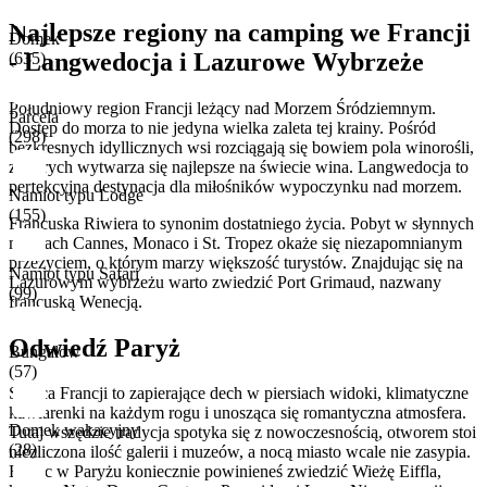
Najlepsze regiony na camping we Francji
Domek
- Langwedocja i Lazurowe Wybrzeże
(635)
Południowy region Francji leżący nad Morzem Śródziemnym.
Parcela
Dostęp do morza to nie jedyna wielka zaleta tej krainy. Pośród
(298)
bezkresnych idyllicznych wsi rozciągają się bowiem pola winorośli,
z których wytwarza się najlepsze na świecie wina. Langwedocja to
perfekcyjna destynacja dla miłośników wypoczynku nad morzem.
Namiot typu Lodge
(155)
Francuska Riwiera to synonim dostatniego życia. Pobyt w słynnych
miastach Cannes, Monaco i St. Tropez okaże się niezapomnianym
przeżyciem, o którym marzy większość turystów. Znajdując się na
Namiot typu Safari
Lazurowym wybrzeżu warto zwiedzić Port Grimaud, nazwany
(99)
francuską Wenecją.
Odwiedź Paryż
Bungalow
(57)
Stolica Francji to zapierające dech w piersiach widoki, klimatyczne
kawiarenki na każdym rogu i unosząca się romantyczna atmosfera.
Domek wakacyjny
Tutaj wszędzie tradycja spotyka się z nowoczesnością, otworem stoi
(28)
niezliczona ilość galerii i muzeów, a nocą miasto wcale nie zasypia.
Będąc w Paryżu koniecznie powinieneś zwiedzić Wieżę Eiffla,