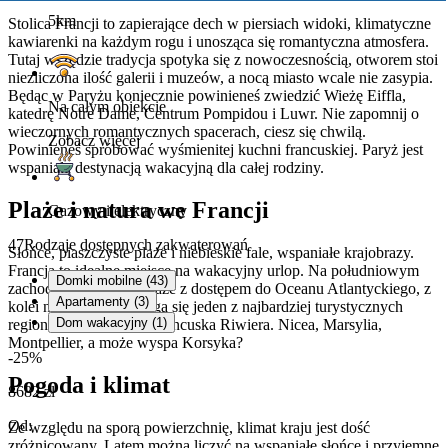
5km
Stolica Francji to zapierające dech w piersiach widoki, klimatyczne
kawiarenki na każdym rogu i unosząca się romantyczna atmosfera.
Tutaj wszędzie tradycja spotyka się z nowoczesnością, otworem stoi
niezliczona ilość galerii i muzeów, a nocą miasto wcale nie zasypia.
Będąc w Paryżu koniecznie powinieneś zwiedzić Wieżę Eiffla,
Na całym obiekcie
katedrę Notre Dame, Centrum Pompidou i Luwr. Nie zapomnij o
wieczornych romantycznych spacerach, ciesz się chwilą.
Zobacz więcej
Powinieneś spróbować wyśmienitej kuchni francuskiej. Paryż jest
wspaniałą destynacją wakacyjną dla całej rodziny.
Plaże i natura we Francji
Gazowy i elektryczny
47
Rodzaje dostępnych zakwaterowań
Słońce, piaszczyste plaże i niebieskie fale, wspaniałe krajobrazy.
Francja to idealne miejsce na wakacyjny urlop. Na południowym
Domki mobilne (43)
zachodzie występują plaże z dostępem do Oceanu Atlantyckiego, z
Apartamenty (3)
kolei na wschód rozciąga się jeden z najbardziej turystycznych
Dom wakacyjny (1)
regionów w Europie - Francuska Riwiera. Nicea, Marsylia,
Montpellier, a może wyspa Korsyka?
-25%
Pogoda i klimat
8682 zł
Od:
Ze względu na sporą powierzchnię, klimat kraju jest dość
zróżnicowany. Latem można liczyć na wspaniałe słońce i przyjemne