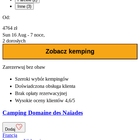
Inne (3)
Od:
4764 zł
Sun 16 Aug - 7 noce,
2 dorosłych
Zobacz kemping
Zarezerwuj bez obaw
Szeroki wybór
kempingów
Doświadczona
obsługa klienta
Brak opłaty rezerwacyjnej
Wysokie oceny klientów 4,6/5
Camping Domaine des Naïades
Dodaj
Francja