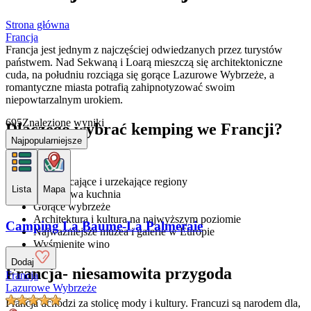
Strona główna
Francja
Francja jest jednym z najczęściej odwiedzanych przez turystów
państwem. Nad Sekwaną i Loarą mieszczą się architektoniczne
cuda, na południu rozciąga się gorące Lazurowe Wybrzeże, a
romantyczne miasta potrafią zahipnotyzować swoim
niepowtarzalnym urokiem.
695
Znalezione wyniki
Dlaczego wybrać kemping we Francji?
Najpopularniejsze
Zachwycające i urzekające regiony
Lista
Mapa
Wyjątkowa kuchnia
Gorące wybrzeże
Architektura i kultura na najwyższym poziomie
Camping La Baume-La Palmeraie
Najważniejsze muzea i galerie w Europie
Wyśmienite wino
Dodaj
Francja- niesamowita przygoda
Francja
Lazurowe Wybrzeże
Francja uchodzi za stolicę mody i kultury. Francuzi są narodem dla,