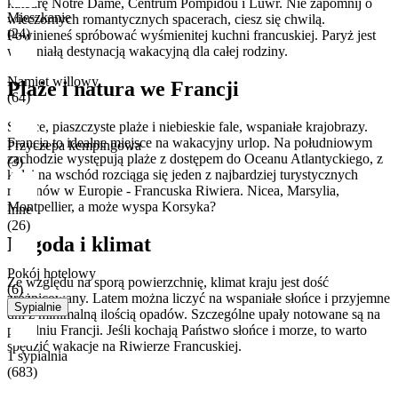
katedrę Notre Dame, Centrum Pompidou i Luwr. Nie zapomnij o
Mieszkanie
wieczornych romantycznych spacerach, ciesz się chwilą.
(24)
Powinieneś spróbować wyśmienitej kuchni francuskiej. Paryż jest
wspaniałą destynacją wakacyjną dla całej rodziny.
Namiot willowy
Plaże i natura we Francji
(64)
Słońce, piaszczyste plaże i niebieskie fale, wspaniałe krajobrazy.
Francja to idealne miejsce na wakacyjny urlop. Na południowym
Przyczepa kempingowa
zachodzie występują plaże z dostępem do Oceanu Atlantyckiego, z
(3)
kolei na wschód rozciąga się jeden z najbardziej turystycznych
regionów w Europie - Francuska Riwiera. Nicea, Marsylia,
Montpellier, a może wyspa Korsyka?
Inne
(26)
Pogoda i klimat
Pokój hotelowy
Ze względu na sporą powierzchnię, klimat kraju jest dość
(6)
zróżnicowany. Latem można liczyć na wspaniałe słońce i przyjemne
Sypialnie
dni z minimalną ilością opadów. Szczególne upały notowane są na
południu Francji. Jeśli kochają Państwo słońce i morze, to warto
spędzić wakacje na Riwierze Francuskiej.
1 sypialnia
(683)