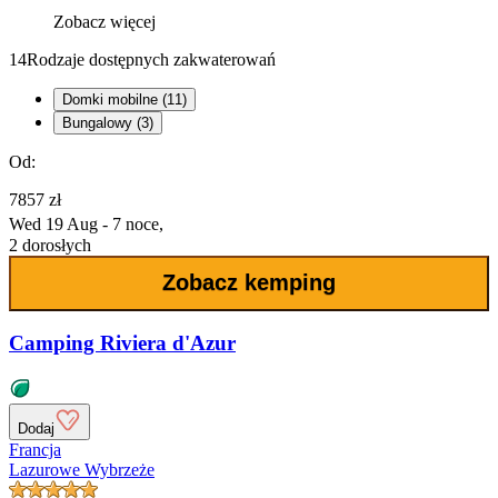
Zobacz więcej
14
Rodzaje dostępnych zakwaterowań
Domki mobilne (11)
Bungalowy (3)
Od:
7857 zł
Wed 19 Aug - 7 noce,
2 dorosłych
Zobacz kemping
Camping Riviera d'Azur
Dodaj
Francja
Lazurowe Wybrzeże