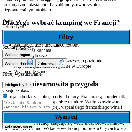
romantyczne miasta potrafią zahipnotyzować swoim
niepowtarzalnym urokiem.
Wybierz datę
Dlaczego wybrać kemping we Francji?
2 dorosłych
Filtry
Zachwycające i urzekające regiony
Szukaj i rezerwuj
Wyjątkowa kuchnia
Wybierz region
Gorące wybrzeże
Architektura i kultura na najwyższym poziomie
Wybierz datę
2 dorosłych
Najważniejsze muzea i galerie w Europie
Wyśmienite wino
Filtruj wyszukiwanie
Francja- niesamowita przygoda
Inteligentny filtr
Czego szukasz?
Francja uchodzi za stolicę mody i kultury. Francuzi są narodem dla,
którego niezwykle ważne są dobre maniery. Warto skosztować
oryginalnej kuchni francuskiej, wspaniałego francuskiego wina i
serów regionalnych. Francja oferuje wiele niesamowitych plaż.
Wyszukaj
Plaże znajdziesz w Normandii, Bretaniii, na wybrzeżu Atlantyckim,
Langwedocji. We Francji znajduje się wiele klasztorów, zamków,
Zakwaterowanie
przepięknych winnic. Wakacje we Francji po prostu Cię zachwycą.