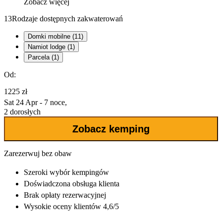
Zobacz więcej
13
Rodzaje dostępnych zakwaterowań
Domki mobilne (11)
Namiot lodge (1)
Parcela (1)
Od:
1225 zł
Sat 24 Apr - 7 noce,
2 dorosłych
Zobacz kemping
Zarezerwuj bez obaw
Szeroki wybór
kempingów
Doświadczona
obsługa klienta
Brak opłaty rezerwacyjnej
Wysokie oceny klientów 4,6/5