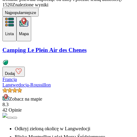
1520
Znalezione wyniki
Najpopularniejsze
Lista
Mapa
Camping Le Plein Air des Chenes
Dodaj
Francja
Langwedocja-Roussillon
Zobacz na mapie
8.3
42 Opinie
Odkryj zieloną okolicę w Langwedocji
Blisko Montpellier i plaż Morza Śródziemnego