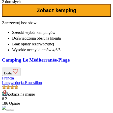
2 dorosłych
Zobacz kemping
Zarezerwuj bez obaw
Szeroki wybór
kempingów
Doświadczona
obsługa klienta
Brak opłaty rezerwacyjnej
Wysokie oceny klientów 4,6/5
Camping Le Méditerranée-Plage
Dodaj
Francja
Langwedocja-Roussillon
Zobacz na mapie
8.2
186 Opinie