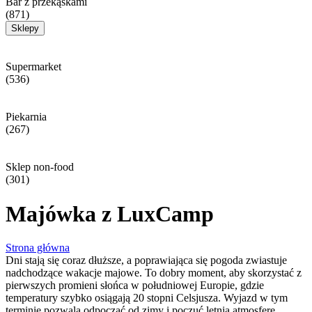
Bar z przekąskami
(871)
Sklepy
Supermarket
(536)
Piekarnia
(267)
Sklep non-food
(301)
Majówka z LuxCamp
Strona główna
Dni stają się coraz dłuższe, a poprawiająca się pogoda zwiastuje
nadchodzące wakacje majowe. To dobry moment, aby skorzystać z
pierwszych promieni słońca w południowej Europie, gdzie
temperatury szybko osiągają 20 stopni Celsjusza. Wyjazd w tym
terminie pozwala odpocząć od zimy i poczuć letnią atmosferę.