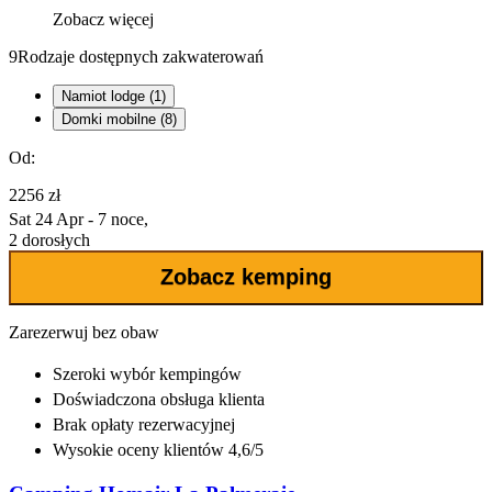
Zobacz więcej
9
Rodzaje dostępnych zakwaterowań
Namiot lodge (1)
Domki mobilne (8)
Od:
2256 zł
Sat 24 Apr - 7 noce,
2 dorosłych
Zobacz kemping
Zarezerwuj bez obaw
Szeroki wybór
kempingów
Doświadczona
obsługa klienta
Brak opłaty rezerwacyjnej
Wysokie oceny klientów 4,6/5