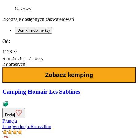
Gazowy
2
Rodzaje dostępnych zakwaterowań
Domki mobilne (2)
Od:
1128 zł
Sun 25 Oct - 7 noce,
2 dorosłych
Zobacz kemping
Camping Homair Les Sablines
Dodaj
Francja
Langwedocja-Roussillon