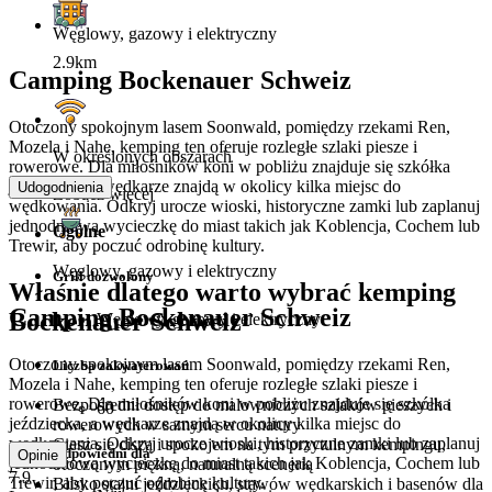
Węglowy, gazowy i elektryczny
2.9km
Camping Bockenauer Schweiz
Otoczony spokojnym lasem Soonwald, pomiędzy rzekami Ren,
Mozela i Nahe, kemping ten oferuje rozległe szlaki piesze i
W określonych obszarach
rowerowe. Dla miłośników koni w pobliżu znajduje się szkółka
jeździecka, a wędkarze znajdą w okolicy kilka miejsc do
Udogodnienia
Zobacz więcej
wędkowania. Odkryj urocze wioski, historyczne zamki lub zaplanuj
jednodniową wycieczkę do miast takich jak Koblencja, Cochem lub
Ogólne
Trewir, aby poczuć odrobinę kultury.
Węglowy, gazowy i elektryczny
Grill dozwolony
Właśnie dlatego warto wybrać kemping
Camping Bockenauer Schweiz
Bockenauer Schweiz
Węglowy, gazowy i elektryczny
Otoczony spokojnym lasem Soonwald, pomiędzy rzekami Ren,
Liczba zakwaterowań
Mozela i Nahe, kemping ten oferuje rozległe szlaki piesze i
rowerowe. Dla miłośników koni w pobliżu znajduje się szkółka
Bezpośredni dostęp do malowniczych szlaków pieszych i
60
jeździecka, a wędkarze znajdą w okolicy kilka miejsc do
rowerowych w samym sercu natury
wędkowania. Odkryj urocze wioski, historyczne zamki lub zaplanuj
Ciesz się ciszą i spokojem na tym przytulnym kempingu,
Odpowiedni dla
Opinie
jednodniową wycieczkę do miast takich jak Koblencja, Cochem lub
otoczonym piękną, naturalną scenerią
7.9
Trewir, aby poczuć odrobinę kultury.
Blisko stajni jeździeckich, stawów wędkarskich i basenów dla