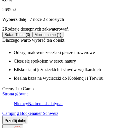
2695 zł
Wybierz datę - 7 noce 2 dorosłych
2
Rodzaje dostępnych zakwaterowań
Safari Tents (3)
Mobile home (1)
Dlaczego warto wybrać ten obiekt
Odkryj malownicze szlaki piesze i rowerowe
Ciesz się spokojem w sercu natury
Blisko stajni jeździeckich i stawów wędkarskich
Idealna baza na wycieczki do Koblencji i Trewiru
Oceny LuxCamp
Strona główna
Niemcy
Nadrenia-Palatynat
Camping Bockenauer Schweiz
Prześlij dalej