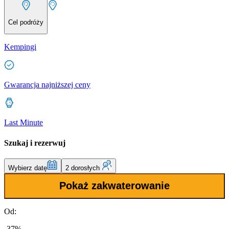
Cel podróży
Kempingi
Gwarancja najniższej ceny
Last Minute
Szukaj i rezerwuj
Wybierz datę
2 dorosłych
Pokaż zakwaterowanie
Od:
-37%