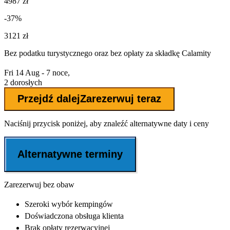
4987 zł
-37%
3121 zł
Bez podatku turystycznego oraz bez
opłaty za składkę Calamity
Fri 14 Aug - 7 noce,
2 dorosłych
Przejdź dalej
Zarezerwuj teraz
Naciśnij przycisk poniżej, aby znaleźć alternatywne daty i ceny
Alternatywne terminy
Zarezerwuj bez obaw
Szeroki wybór
kempingów
Doświadczona
obsługa klienta
Brak opłaty rezerwacyjnej