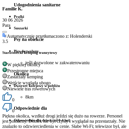
Udogodnienia sanitarne
Familie K.
Pralki
30 06 2026
Para
Suszarki
Automatycznie przetłumaczono z: Holenderski
Psy na obiekcie
3.5
Pies dozwolony
Staroświecki kemping tranzytowy
jeśli dozwolone w zakwaterowaniu
W pięknej okolicy
Przestronne miejsca
Okolica
Zastarzały kemping
Wejście wygląda ubogo
Dworzec kolejowy w pobliżu
Niewiele tras rowerowych
8km
0
Odpowiednie dla
0
Piękna okolica, wzdłuż drogi jeździ się dużo na rowerze. Personel
Odpowiednie dla dzieci (od 0-4 lat)
jest pomocny. Domek nie był czysty i wyglądał na przestarzały. Nie
znalazło to odzwierciedlenia w cenie. Słabe Wi-Fi; telewizor był, ale