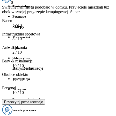
0
Tenis stołowy
Świetnie nam się tu podobało w domku. Przyjaciele mieszkali tuż
obok w swojej przyczepie kempingowej. Super.
Petanque
Basen
4
/ 10
Sklepy
Infrastruktura sportowa
Minimarket
8
/ 10
Animacje
Piekarnia
2
/ 10
Sklep rybny
Bary & restauracje
10
/ 10
Bary/Restauracje
Okolice obiektu
Restauracja
10
/ 10
Personel
Na wynos
10
/ 10
Bar z przekąskami
Przeczytaj pełną recenzję
Serwis pieczywa