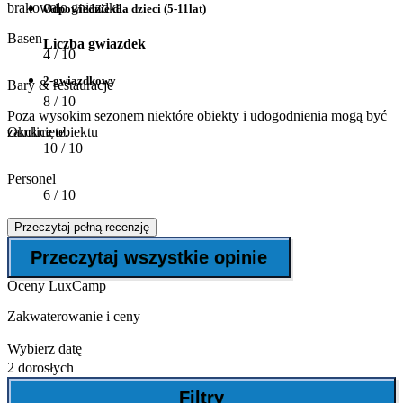
brakowało gniazdka.
Odpowiednie dla dzieci (5-11lat)
Basen
Liczba gwiazdek
4
/ 10
2-gwiazdkowy
Bary & restauracje
8
/ 10
Poza wysokim sezonem niektóre obiekty i udogodnienia mogą być
Okolice obiektu
zamknięte.
10
/ 10
Personel
6
/ 10
Przeczytaj pełną recenzję
Przeczytaj wszystkie opinie
Oceny LuxCamp
Zakwaterowanie i ceny
Wybierz datę
2 dorosłych
Filtry