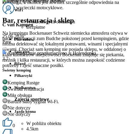
potrzeby i zjeść smaczne posiłki.
kempingu, a okolica jest również szczególnie odpowiednia na
piękne wycieczki motocyklowe.
WiFi
Bar, restauracja i sklep
W określonych obszarach
C van Kampen
Bezpłatne
Na kempingu Bockenauer Schweiz niemiecka atmosfera ożywa w
25 06 2026
barze i restauracji zum Budche położonej przed kempingiem, gdzie
Plac zabaw
Para
można delektować się lokalnymi potrawami, winami i specjalnymi
piwami. Chociaż sam kemping nie posiada sklepu, w oddalonej o
Sala gier
Automatycznie przetłumaczono z: Holenderski
kilka kilometrów miejscowości Bockenau znajduje się piekarnia,
3.7
rzeźnik i kilka restauracji, w których można zaspokoić codzienne
Bilard
potrzeby i zjeść smaczne posiłki.
Świetny kemping
Piłkarzyki
Kemping Rustge
Wędkarstwo
Świetna restauracja
Miła obsługa
Zajęcia sportowe
Bardzo słaby sygnał Wi-Fi.
Nie dotyczy
Jazda konna
Nie dotyczy
W pobliżu obiektu
0
4.5km