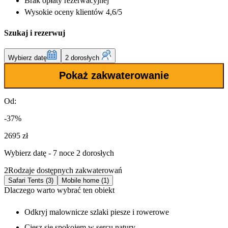
Brak opłaty rezerwacyjnej
Wysokie oceny klientów 4,6/5
Szukaj i rezerwuj
Wybierz datę
2 dorosłych
Pokaż zakwaterowanie
Od:
-37%
2695 zł
Wybierz datę - 7 noce 2 dorosłych
2
Rodzaje dostępnych zakwaterowań
Safari Tents (3)
Mobile home (1)
Dlaczego warto wybrać ten obiekt
Odkryj malownicze szlaki piesze i rowerowe
Ciesz się spokojem w sercu natury