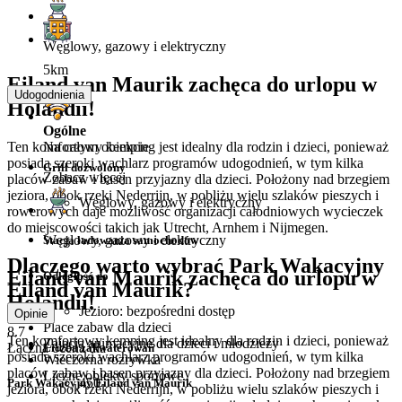
Węglowy, gazowy i elektryczny
5km
Eiland van Maurik zachęca do urlopu w
Udogodnienia
Holandii!
Ogólne
Ten komfortowy kemping jest idealny dla rodzin i dzieci, ponieważ
Na całym obiekcie
posiada szeroki wachlarz programów udogodnień, w tym kilka
Grill dozwolony
Zobacz więcej
placów zabaw i basen przyjazny dla dzieci. Położony nad brzegiem
jeziora, obok rzeki Nederrijn, w pobliżu wielu szlaków pieszych i
Węglowy, gazowy i elektryczny
rowerowych daje możliwość organizacji całodniowych wycieczek
do miejscowości takich jak Utrecht, Arnhem i Nijmegen.
Węglowy, gazowy i elektryczny
Stacja ładowania samochodów
Dlaczego warto wybrać Park Wakacyjny
Eiland van Maurik zachęca do urlopu w
Odległość do
Eiland van Maurik?
Holandii!
Jezioro: bezpośredni dostęp
Opinie
Place zabaw dla dzieci
8.7
Ten komfortowy kemping jest idealny dla rodzin i dzieci, ponieważ
Zajęcia animacyjne dla dzieci i młodzieży
Łączna ocena dla
Liczba zakwaterowań
posiada szeroki wachlarz programów udogodnień, w tym kilka
Wieczorna rozrywka
placów zabaw i basen przyjazny dla dzieci. Położony nad brzegiem
Liczne obiekty sportowe
450
Park Wakacyjny Eiland van Maurik
jeziora, obok rzeki Nederrijn, w pobliżu wielu szlaków pieszych i