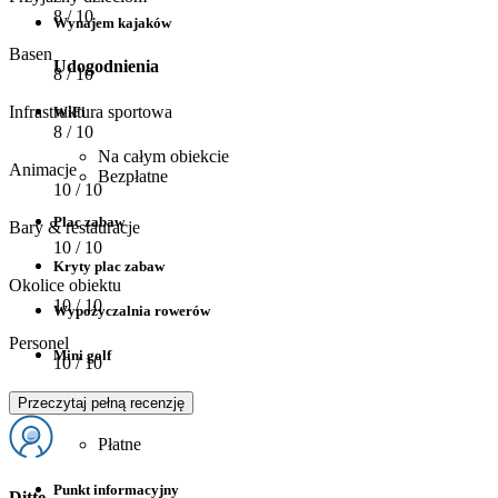
8
/ 10
Wynajem kajaków
Basen
Udogodnienia
8
/ 10
Infrastruktura sportowa
WiFi
8
/ 10
Na całym obiekcie
Animacje
Bezpłatne
10
/ 10
Plac zabaw
Bary & restauracje
10
/ 10
Kryty plac zabaw
Okolice obiektu
10
/ 10
Wypożyczalnia rowerów
Personel
Mini golf
10
/ 10
Bilard
Przeczytaj pełną recenzję
Płatne
Punkt informacyjny
Ditte