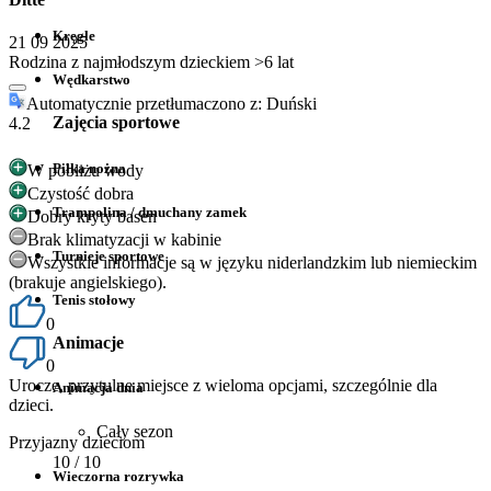
Kręgle
21 09 2025
Rodzina z najmłodszym dzieckiem >6 lat
Wędkarstwo
Automatycznie przetłumaczono z: Duński
Zajęcia sportowe
4.2
Piłka nożna
W pobliżu wody
Czystość dobra
Trampolina / dmuchany zamek
Dobry kryty basen
Brak klimatyzacji w kabinie
Turnieje sportowe
Wszystkie informacje są w języku niderlandzkim lub niemieckim
(brakuje angielskiego).
Tenis stołowy
0
Animacje
0
Urocze, przytulne miejsce z wieloma opcjami, szczególnie dla
Animacja dnia
dzieci.
Cały sezon
Przyjazny dzieciom
10
/ 10
Wieczorna rozrywka