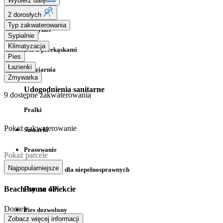
Wybierz datę
Bar
2 dorosłych
Typ zakwaterowania
Na wynos
Sypialnie
Klimatyzacja
Bar z przekąskami
Pies
Łazienki
Lodziarnia
Zmywarka
Udogodnienia sanitarne
9
dostępne zakwaterowania
Pralki
Pokaż zakwaterowanie
Suszarki
Prasowanie
Pokaż parcele
Najpopularniejsze
Udogodnienia dla niepełnosprawnych
Beach house 4P
Psy na obiekcie
Domek
Pies dozwolony
Zobacz więcej informacji