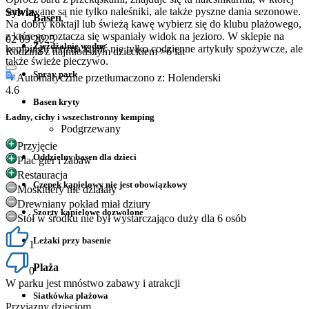
serwowane są nie tylko naleśniki, ale także pyszne dania sezonowe.
Sylvia
Basen
Na dobry koktajl lub świeżą kawę wybierz się do klubu plażowego,
z którego roztacza się wspaniały widok na jezioro. W sklepie na
02 09 2025
Zjeżdżalnie wodne
kempingu można kupić nie tylko codzienne artykuły spożywcze, ale
Rodzina z najmłodszym dzieckiem >6 lat
także świeże pieczywo.
Spray park
Automatycznie przetłumaczono z: Holenderski
4.6
Basen kryty
Ładny, cichy i wszechstronny kemping
Podgrzewany
Przyjęcie
Oddzielny basen dla dzieci
Plac gier i zabaw
Restauracja
Czepek kąpielowy nie jest obowiązkowy
Moskitiery nie działały
Drewniany pokład miał dziury
Szorty kąpielowe dozwolone
Stół w środku nie był wystarczająco duży dla 6 osób
Leżaki przy basenie
1
Plaża
0
W parku jest mnóstwo zabawy i atrakcji
Siatkówka plażowa
Przyjazny dzieciom