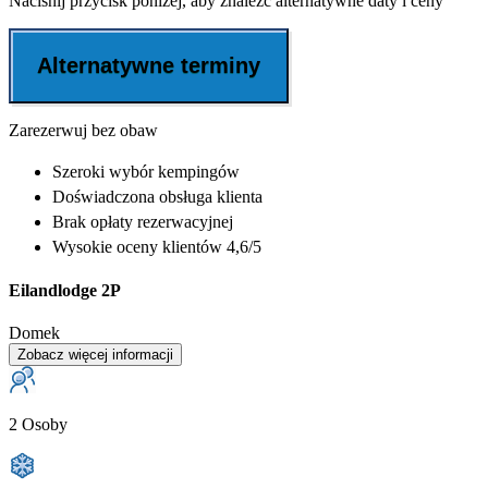
Naciśnij przycisk poniżej, aby znaleźć alternatywne daty i ceny
Alternatywne terminy
Zarezerwuj bez obaw
Szeroki wybór
kempingów
Doświadczona
obsługa klienta
Brak opłaty rezerwacyjnej
Wysokie oceny klientów 4,6/5
Eilandlodge 2P
Domek
Zobacz więcej informacji
2 Osoby