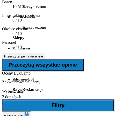
Basen
Szczyt sezonu
10
/ 10
Infrastruktura sportowa
Mini dyskoteka
8
/ 10
Szczyt sezonu
Okolice obiektu
6
/ 10
Sklepy
Personel
8
/ 10
Minimarket
Przeczytaj pełną recenzję
Wysoki sezon
Przeczytaj wszystkie opinie
Piekarnia
Oceny LuxCamp
Sklep non-food
Zakwaterowanie i ceny
Bary/Restauracje
Wybierz datę
2 dorosłych
Restauracja
Filtry
Pizzeria