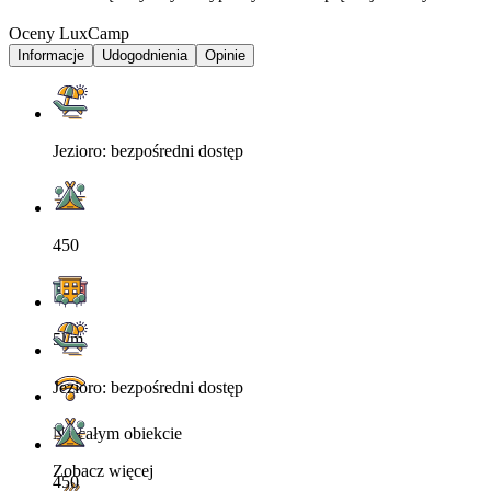
Oceny LuxCamp
Informacje
Udogodnienia
Opinie
Jezioro: bezpośredni dostęp
450
5km
Jezioro: bezpośredni dostęp
Na całym obiekcie
Zobacz więcej
450