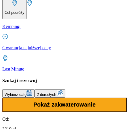
Cel podróży
Kempingi
Gwarancja najniższej ceny
Last Minute
Szukaj i rezerwuj
Wybierz datę
2 dorosłych
Pokaż zakwaterowanie
Od:
3319 zł