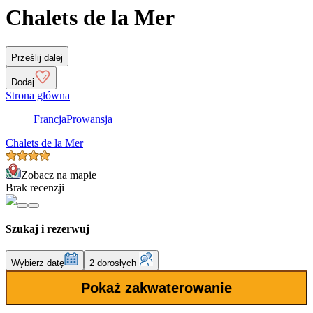
Chalets de la Mer
Prześlij dalej
Dodaj
Strona główna
Francja
Prowansja
Chalets de la Mer
Zobacz na mapie
Brak recenzji
Szukaj i rezerwuj
Wybierz datę
2 dorosłych
Pokaż zakwaterowanie