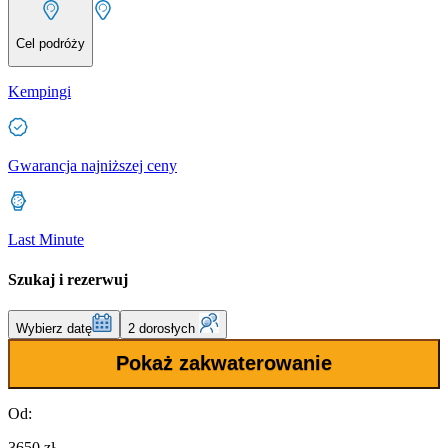
Cel podróży
Kempingi
Gwarancja najniższej ceny
Last Minute
Szukaj i rezerwuj
Wybierz datę
2 dorosłych
Pokaż zakwaterowanie
Od:
3650 zł