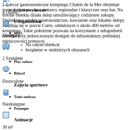
Zaplecze gastronomiczne kempingu Chalets de la Mer obejmuje
restaurację serwującą potrawy regionalne i klasyczne oraz bar. Na
Leżaki przy basenie
4 Osoby
terenie obiektu działa sklep umożliwiający codzienne zakupy.
Dodatkowe punkty gastronomiczne, kawiarnie oraz lokalne sklepy
Udogodnienia
znajdują się w porcie Carro, oddalonym o około 400 metrów od
kempingu. Takie położenie pozwala na korzystanie z udogodnień
WiFi
Dostępne
ośrodka przy jednoczesnym dostępie do infrastruktury pobliskiej
miejscowości portowej.
Na całym obiekcie
bezpłatne w niektórzych obszarach
2 Sypialnie
Plac zabaw
Bilard
Dozwolone
Zajęcia sportowe
Tenis stołowy
Niedostępne
Petanque
Animacje
30 m²