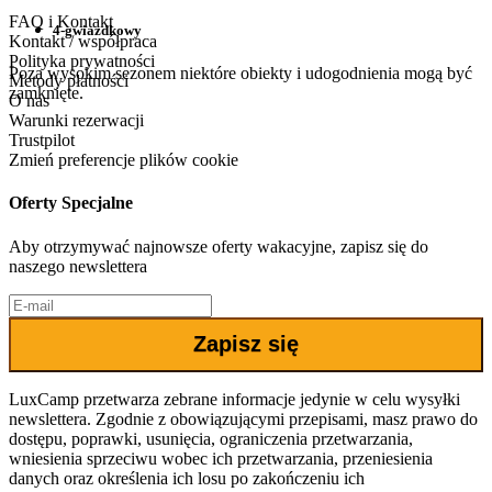
FAQ i Kontakt
4-gwiazdkowy
Kontakt / współpraca
Polityka prywatności
Poza wysokim sezonem niektóre obiekty i udogodnienia mogą być
Metody płatności
zamknięte.
O nas
Warunki rezerwacji
Trustpilot
Zmień preferencje plików cookie
Oferty Specjalne
Aby otrzymywać najnowsze oferty wakacyjne, zapisz się do
naszego newslettera
Zapisz się
LuxCamp przetwarza zebrane informacje jedynie w celu wysyłki
newslettera. Zgodnie z obowiązującymi przepisami, masz prawo do
dostępu, poprawki, usunięcia, ograniczenia przetwarzania,
wniesienia sprzeciwu wobec ich przetwarzania, przeniesienia
danych oraz określenia ich losu po zakończeniu ich