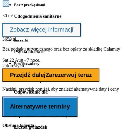
Bar z przekąskami
30 m²
Udogodnienia sanitarne
Pralki
Zobacz więcej informacji
3650 zł
Suszarki
Bez podatku turystycznego oraz bez
opłaty za składkę Calamity
Psy na obiekcie
Sat 22 Aug - 7 noce,
Pies dozwolony
2 dorosłych
Przejdź dalej
Zarezerwuj teraz
Psy z 1. i 2. kategorii są zabronione
Max. 1 pies
Naciśnij przycisk poniżej, aby znaleźć alternatywne daty i ceny
Odpowiednie dla
Odpowiednie dla dzieci (od 0-4 lat)
Alternatywne terminy
Odpowiednie dla dzieci (5-11lat)
Obsługa Klienta
Liczba gwiazdek