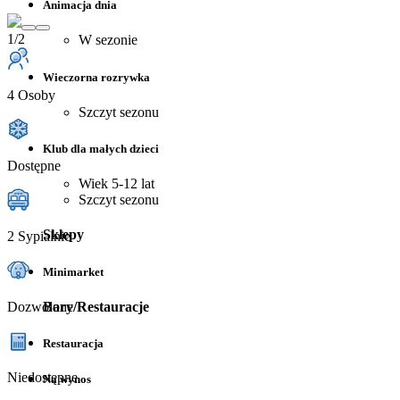
Animacja dnia
1/2
W sezonie
Wieczorna rozrywka
4 Osoby
Szczyt sezonu
Klub dla małych dzieci
Dostępne
Wiek 5-12 lat
Szczyt sezonu
Sklepy
2 Sypialnie
Minimarket
Dozwolone
Bary/Restauracje
Restauracja
Niedostępne
Na wynos