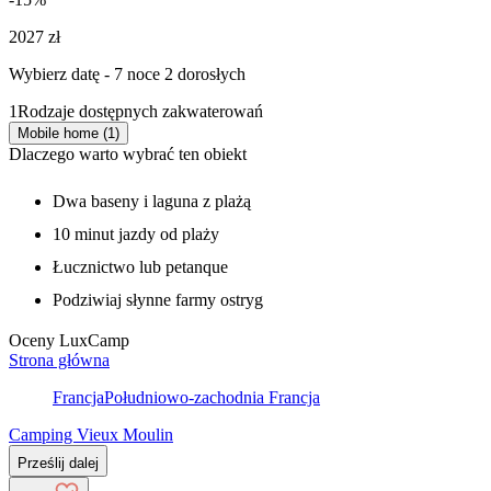
2027 zł
Wybierz datę - 7 noce 2 dorosłych
1
Rodzaje dostępnych zakwaterowań
Mobile home (1)
Dlaczego warto wybrać ten obiekt
Dwa baseny i laguna z plażą
10 minut jazdy od plaży
Łucznictwo lub petanque
Podziwiaj słynne farmy ostryg
Oceny LuxCamp
Strona główna
Francja
Południowo-zachodnia Francja
Camping Vieux Moulin
Prześlij dalej