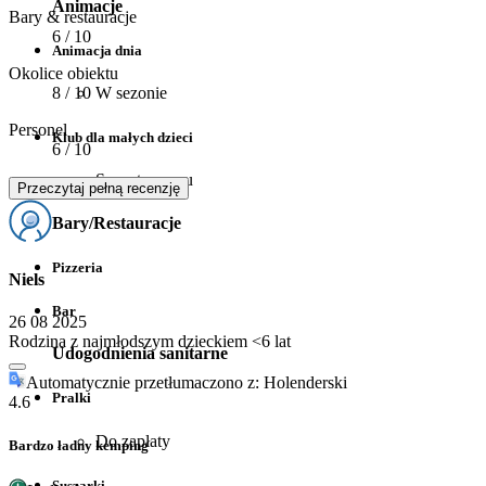
Animacje
Bary & restauracje
6
/ 10
Animacja dnia
Okolice obiektu
8
/ 10
W sezonie
Personel
Klub dla małych dzieci
6
/ 10
Szczyt sezonu
Przeczytaj pełną recenzję
Bary/Restauracje
Pizzeria
Niels
Bar
26 08 2025
Rodzina z najmłodszym dzieckiem <6 lat
Udogodnienia sanitarne
Automatycznie przetłumaczono z: Holenderski
Pralki
4.6
Do zapłaty
Bardzo ładny kemping
Suszarki