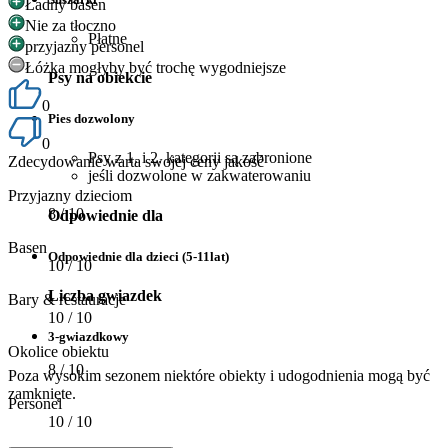
Ładny basen
Nie za tłoczno
Płatne
przyjazny personel
Łóżka mogłyby być trochę wygodniejsze
Psy na obiekcie
0
Pies dozwolony
0
Psy z 1. i 2. kategorii są zabronione
Zdecydowanie warta swojej ceny jakość
jeśli dozwolone w zakwaterowaniu
Przyjazny dzieciom
8
/ 10
Odpowiednie dla
Basen
Odpowiednie dla dzieci (5-11lat)
10
/ 10
Liczba gwiazdek
Bary & restauracje
10
/ 10
3-gwiazdkowy
Okolice obiektu
8
/ 10
Poza wysokim sezonem niektóre obiekty i udogodnienia mogą być
zamknięte.
Personel
10
/ 10