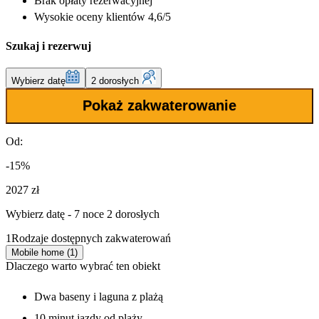
Brak opłaty rezerwacyjnej
Wysokie oceny klientów 4,6/5
Szukaj i rezerwuj
Wybierz datę
2 dorosłych
Pokaż zakwaterowanie
Od:
-15%
2027 zł
Wybierz datę - 7 noce 2 dorosłych
1
Rodzaje dostępnych zakwaterowań
Mobile home (1)
Dlaczego warto wybrać ten obiekt
Dwa baseny i laguna z plażą
10 minut jazdy od plaży