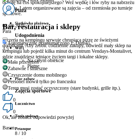
ochotę na coś spokojniejszego? Weź wędkę i łów ryby na nabrzeżu
obiektu. Latem organizowane są zajęcia – od rzemiosła po turnieje
Plaża
sportowe.
Siatkówka plażowa
Bar, restauracja i sklepy
03 08 2025
Para
Udogodnienia
Pizzeria na kempingu serwuje chrupiącą pizzę ze świeżymi
Automatycznie przetłumaczono z: Duński
dodatkami. Aby zrobić codzienne zakupy, odwiedź mały sklep na
WiFi
3.5
kempingu lub pojedź kilka minut do centrum Vendays-Montalivet,
gdzie znajdziesz tętniące życiem targi i lokalne sklepy.
Na całym obiekcie
Mała przestrzeń
Płatne
Zabawne i śmieszne
Czyszczenie domu mobilnego
Plac zabaw
Personel mówił tylko po francusku
Teren musi zostać oczyszczony (stare budynki, grille itp.).
Zajęcia sportowe
0
Łucznictwo
0
Tenis stołowy
Ok, ale zobacz odpowiedzi powyżej
Basen
Petanque
8
/ 10