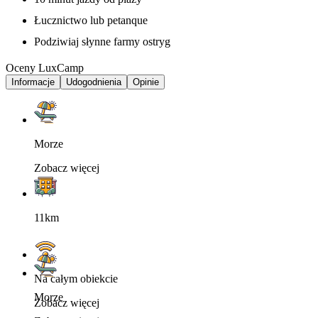
Łucznictwo lub petanque
Podziwiaj słynne farmy ostryg
Oceny LuxCamp
Informacje
Udogodnienia
Opinie
Morze
Zobacz więcej
11km
Na całym obiekcie
Morze
Zobacz więcej