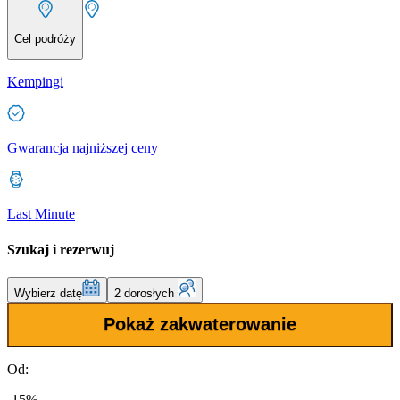
Cel podróży
Kempingi
Gwarancja najniższej ceny
Last Minute
Szukaj i rezerwuj
Wybierz datę
2 dorosłych
Pokaż zakwaterowanie
Od:
-15%