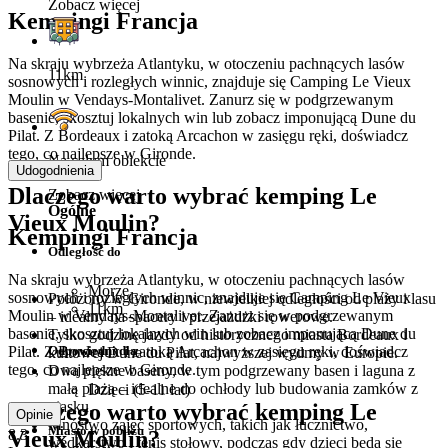
Zobacz więcej
Kempingi Francja
Na skraju wybrzeża Atlantyku, w otoczeniu pachnących lasów
11km
sosnowych i rozległych winnic, znajduje się Camping Le Vieux
Moulin w Vendays-Montalivet. Zanurz się w podgrzewanym
basenie, skosztuj lokalnych win lub zobacz imponującą Dune du
Pilat. Z Bordeaux i zatoką Arcachon w zasięgu ręki, doświadcz
tego, co najlepsze w Gironde.
Na całym obiekcie
Udogodnienia
Dlaczego warto wybrać kemping Le
Zobacz więcej
Ogólne
Vieux Moulin?
Kempingi Francja
Odległość do
Na skraju wybrzeża Atlantyku, w otoczeniu pachnących lasów
Morze
sosnowych i rozległych winnic, znajduje się Camping Le Vieux
Położony w Gironde, w niewielkiej odległości od plaży i lasu
11km
Moulin w Vendays-Montalivet. Zanurz się w podgrzewanym
– idealny na spacery i przejażdżki rowerowe.
basenie, skosztuj lokalnych win lub zobacz imponującą Dune du
Tylko godzinę jazdy od historycznego miasta Bordeaux i
Odpowiedni dla
Pilat. Z Bordeaux i zatoką Arcachon w zasięgu ręki, doświadcz
kultowej Dune du Pilat, najwyższej wydmy w Europie.
tego, co najlepsze w Gironde.
Dwa piękne baseny, w tym podgrzewany basen i laguna z
małą plażą – idealne do ochłody lub budowania zamków z
Dzieci (5-11 lat)
piasku.
Dlaczego warto wybrać kemping Le
Opinie
Mnóstwo zajęć sportowych, takich jak łucznictwo,
Miasto w pobliżu
Vieux Moulin?
8.3
wędkarstwo i tenis stołowy, podczas gdy dzieci będą się