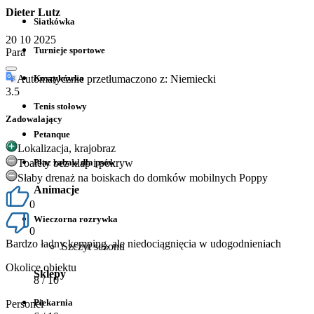
Dieter Lutz
Siatkówka
20 10 2025
Turnieje sportowe
Para
Koszykówka
Automatycznie przetłumaczono z: Niemiecki
3.5
Tenis stołowy
Zadowalający
Petanque
Lokalizacja, krajobraz
Toalety bez klap i pokryw
Plac zabaw dla psów
Słaby drenaż na boiskach do domków mobilnych Poppy
Animacje
0
Wieczorna rozrywka
0
Bardzo ładny kemping, ale niedociągnięcia w udogodnieniach
Szczyt sezonu
Okolice obiektu
Sklepy
8
/ 10
Piekarnia
Personel