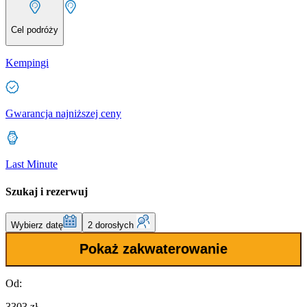
Cel podróży
Kempingi
Gwarancja najniższej ceny
Last Minute
Szukaj i rezerwuj
Wybierz datę
2 dorosłych
Pokaż zakwaterowanie
Od:
3303 zł