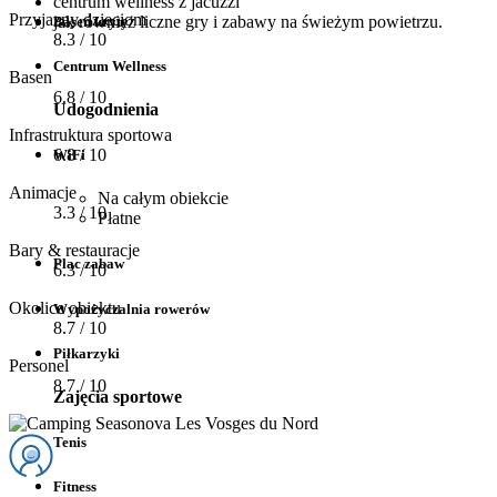
centrum wellness z jacuzzi
Przyjazny dzieciom
jak również liczne gry i zabawy na świeżym powietrzu.
Basen kryty
8.3
/ 10
Centrum Wellness
Basen
6.8
/ 10
Udogodnienia
Infrastruktura sportowa
6.8
/ 10
WiFi
Animacje
Na całym obiekcie
3.3
/ 10
Płatne
Bary & restauracje
Plac zabaw
6.3
/ 10
Okolice obiektu
Wypożyczalnia rowerów
8.7
/ 10
Piłkarzyki
Personel
8.7
/ 10
Zajęcia sportowe
Tenis
Fitness