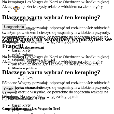
Na kempingu Les Vosges du Nord w Oberbronn w środku pięknej
Alzacji, odnajdziecie czysty relaks z widokiem na zielone góry.
Dlaczego warto wybrać ten kemping?
Na całym obiekcie
Udogodnienia
Północne Wogezy pozwalają odpocząć od codzienności: oddychać
Zobacz więcej
świeżym powietrzem i cieszyć się wspaniałym widokiem przyrody.
Ogólne
Kemping oferuje wszystko, co potrzebne do spędzenia wakacji na
Zapraszamy na wspaniały wypoczynek we
kempingu. Na szczególną uwagę zasługują m.in.
Francji!
Liczba zakwaterowań
basen kryty
pokój zabaw,
Na kempingu Les Vosges du Nord w Oberbronn w środku pięknej
182
centrum wellness z jacuzzi
Alzacji, odnajdziecie czysty relaks z widokiem na zielone góry.
jak również liczne gry i zabawy na świeżym powietrzu.
Miasto w pobliżu
Dlaczego warto wybrać ten kemping?
2.3km
Północne Wogezy pozwalają odpocząć od codzienności: oddychać
świeżym powietrzem i cieszyć się wspaniałym widokiem przyrody.
Liczba stanowisk
Opinie
Kemping oferuje wszystko, co potrzebne do spędzenia wakacji na
7.5
kempingu. Na szczególną uwagę zasługują m.in.
Łączna ocena dla
Nr. Stanowiska: 0 - 199
basen kryty
Basen
Camping Seasonova Les Vosges du Nord
pokój zabaw,