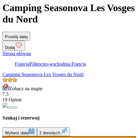
Camping Seasonova Les Vosges
du Nord
Prześlij dalej
Dodaj
Strona główna
Francja
Północno-wschodnia Francja
Camping Seasonova Les Vosges du Nord
Zobacz na mapie
7.5
19 Opinie
Szukaj i rezerwuj
Wybierz datę
2 dorosłych