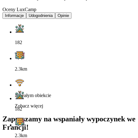
Oceny LuxCamp
Informacje
Udogodnienia
Opinie
182
2.3km
Na całym obiekcie
Zobacz więcej
182
Zapraszamy na wspaniały wypoczynek we
Francji!
2.3km