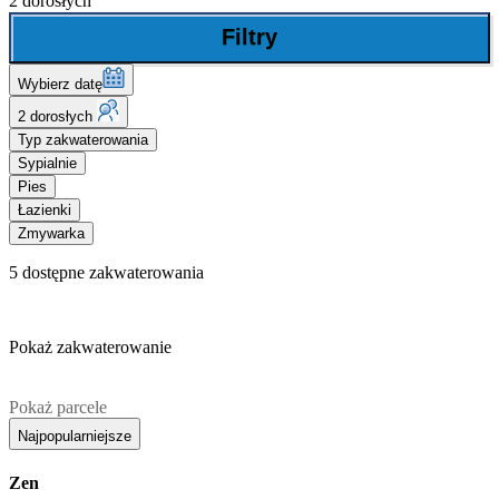
2 dorosłych
Filtry
Wybierz datę
2 dorosłych
Typ zakwaterowania
Sypialnie
Pies
Łazienki
Zmywarka
5
dostępne zakwaterowania
Pokaż zakwaterowanie
Pokaż parcele
Najpopularniejsze
Zen