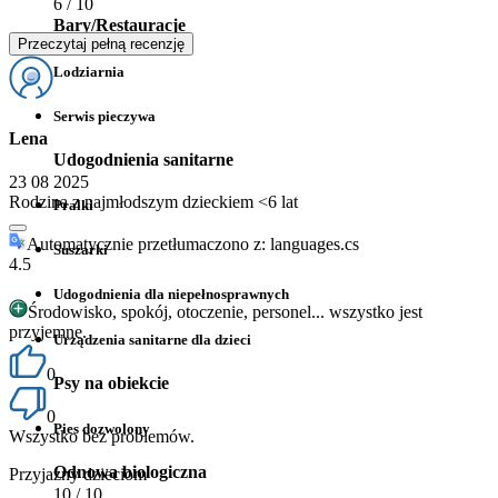
6
/ 10
Bary/Restauracje
Przeczytaj pełną recenzję
Lodziarnia
Serwis pieczywa
Lena
Udogodnienia sanitarne
23 08 2025
Rodzina z najmłodszym dzieckiem <6 lat
Pralki
Automatycznie przetłumaczono z: languages.cs
Suszarki
4.5
Udogodnienia dla niepełnosprawnych
Środowisko, spokój, otoczenie, personel... wszystko jest
przyjemne.
Urządzenia sanitarne dla dzieci
0
Psy na obiekcie
0
Pies dozwolony
Wszystko bez problemów.
Odnowa biologiczna
Przyjazny dzieciom
10
/ 10