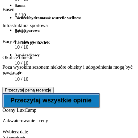
Sauna
Basen
6
/ 10
Jacuzzi/hydromasaż w strefie wellness
Infrastruktura sportowa
Sauna parowa
8
/ 10
Bary & restauracje
Liczba gwiazdek
10
/ 10
3-gwiazdkowy
Okolice obiektu
10
/ 10
Poza wysokim sezonem niektóre obiekty i udogodnienia mogą być
zamknięte.
Personel
10
/ 10
Przeczytaj pełną recenzję
Przeczytaj wszystkie opinie
Oceny LuxCamp
Zakwaterowanie i ceny
Wybierz datę