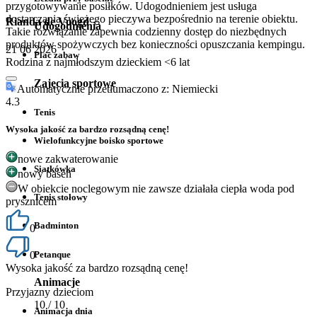
przygotowywanie posiłków. Udogodnieniem jest usługa
dostarczania świeżego pieczywa bezpośrednio na terenie obiektu.
Rianda de Voogd
Udogodnienia
Takie rozwiązanie zapewnia codzienny dostęp do niezbędnych
produktów spożywczych bez konieczności opuszczania kempingu.
21 06 2026
Plac zabaw
Rodzina z najmłodszym dzieckiem <6 lat
Zajęcia sportowe
Automatycznie przetłumaczono z: Niemiecki
4.3
Tenis
Wysoka jakość za bardzo rozsądną cenę!
Wielofunkcyjne boisko sportowe
nowe zakwaterowanie
Siatkówka
nowy basen
W obiekcie noclegowym nie zawsze działała ciepła woda pod
Tenis stołowy
prysznicem
Badminton
0
Petanque
0
Wysoka jakość za bardzo rozsądną cenę!
Animacje
Przyjazny dzieciom
10
/ 10
Animacja dnia