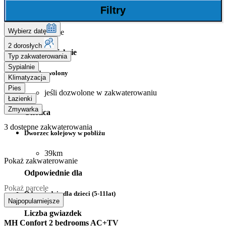
Filtry
Suszarki
Wybierz datę
Płatne
2 dorosłych
Psy na obiekcie
Typ zakwaterowania
Sypialnie
Pies dozwolony
Klimatyzacja
Pies
jeśli dozwolone w zakwaterowaniu
Łazienki
Zmywarka
Okolica
3
dostępne zakwaterowania
Dworzec kolejowy w pobliżu
39km
Pokaż zakwaterowanie
Odpowiednie dla
Pokaż parcele
Odpowiednie dla dzieci (5-11lat)
Najpopularniejsze
Liczba gwiazdek
MH Confort 2 bedrooms AC+TV