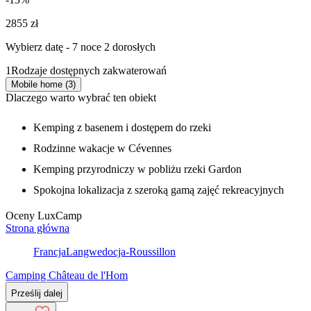
2855 zł
Wybierz datę - 7 noce 2 dorosłych
1
Rodzaje dostępnych zakwaterowań
Mobile home (3)
Dlaczego warto wybrać ten obiekt
Kemping z basenem i dostępem do rzeki
Rodzinne wakacje w Cévennes
Kemping przyrodniczy w pobliżu rzeki Gardon
Spokojna lokalizacja z szeroką gamą zajęć rekreacyjnych
Oceny LuxCamp
Strona główna
Francja
Langwedocja-Roussillon
Camping Château de l'Hom
Prześlij dalej