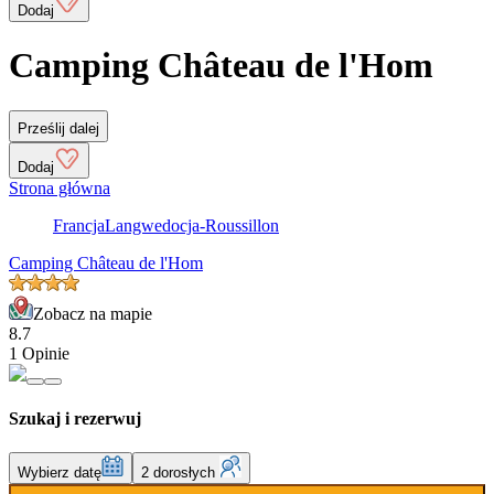
Dodaj
Camping Château de l'Hom
Prześlij dalej
Dodaj
Strona główna
Francja
Langwedocja-Roussillon
Camping Château de l'Hom
Zobacz na mapie
8.7
1 Opinie
Szukaj i rezerwuj
Wybierz datę
2 dorosłych