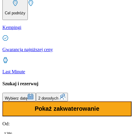
Cel podróży
Kempingi
Gwarancja najniższej ceny
Last Minute
Szukaj i rezerwuj
Wybierz datę
2 dorosłych
Pokaż zakwaterowanie
Od:
-13%