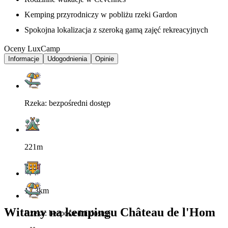
Kemping przyrodniczy w pobliżu rzeki Gardon
Spokojna lokalizacja z szeroką gamą zajęć rekreacyjnych
Oceny LuxCamp
Informacje
Udogodnienia
Opinie
Rzeka: bezpośredni dostęp
221m
12.3km
Witamy na kempingu Château de l'Hom
Rzeka: bezpośredni dostęp