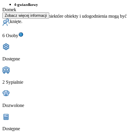
4-gwiazdkowy
Domek
Zobacz więcej informacji
Poza wysokim sezonem niektóre obiekty i udogodnienia mogą być
zamknięte.
6 Osoby
Dostępne
2 Sypialnie
Dozwolone
Dostępne