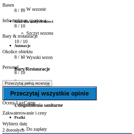
Basen
W sezonie
8
/ 10
Infrastruktura sportowa
Klub dla małych dzieci
8
/ 10
Szczyt sezonu
Bary & restauracje
10
/ 10
Animacje
Okolice obiektu
8
/ 10
Wysoki sezon
Personel
Bary/Restauracje
8
/ 10
Restauracja
Przeczytaj pełną recenzję
Przeczytaj wszystkie opinie
Bar
Oceny LuxCamp
Udogodnienia sanitarne
Zakwaterowanie i ceny
Pralki
Wybierz datę
Do zapłaty
2 dorosłych