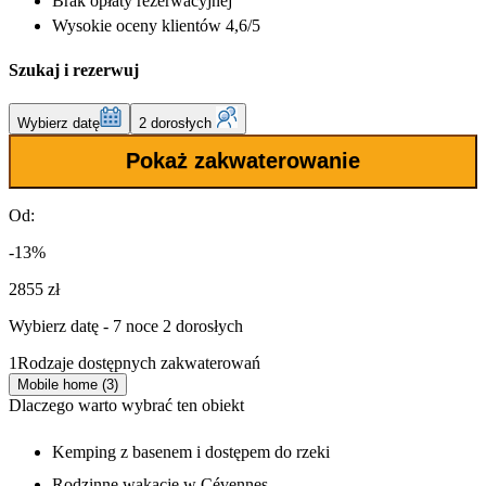
Brak opłaty rezerwacyjnej
Wysokie oceny klientów 4,6/5
Szukaj i rezerwuj
Wybierz datę
2 dorosłych
Pokaż zakwaterowanie
Od:
-13%
2855 zł
Wybierz datę - 7 noce 2 dorosłych
1
Rodzaje dostępnych zakwaterowań
Mobile home (3)
Dlaczego warto wybrać ten obiekt
Kemping z basenem i dostępem do rzeki
Rodzinne wakacje w Cévennes