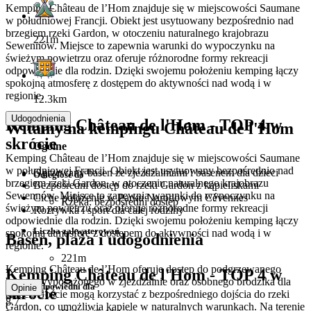
Kemping Château de l’Hom znajduje się w miejscowości Saumane
w południowej Francji. Obiekt jest usytuowany bezpośrednio nad
brzegiem rzeki Gardon, w otoczeniu naturalnego krajobrazu
221m
Sewennów. Miejsce to zapewnia warunki do wypoczynku na
świeżym powietrzu oraz oferuje różnorodne formy rekreacji
odpowiednie dla rodzin. Dzięki swojemu położeniu kemping łączy
spokojną atmosferę z dostępem do aktywności nad wodą i w
regionie.
12.3km
Udogodnienia
Kemping Château de l'Hom - TOP 4 w
Witamy na kempingu Château de l'Hom
skrócie
Ogólne
Kemping Château de l’Hom znajduje się w miejscowości Saumane
w południowej Francji. Obiekt jest usytuowany bezpośrednio nad
Ogrzewany basen ze zjeżdżalniami i basenem dla dzieci
Odległość do
brzegiem rzeki Gardon, w otoczeniu naturalnego krajobrazu
Bezpośredni dostęp do rzeki Gardon z kąpieliskami
Sewennów. Miejsce to zapewnia warunki do wypoczynku na
Ciche położenie w Parku Narodowym Cévennes
Rzeka: bezpośredni dostęp
świeżym powietrzu oraz oferuje różnorodne formy rekreacji
Rozrywka i sport dla całej rodziny
odpowiednie dla rodzin. Dzięki swojemu położeniu kemping łączy
Liczba zakwaterowań
spokojną atmosferę z dostępem do aktywności nad wodą i w
Basen, plaża i udogodnienia
regionie.
221m
Kemping Château de l’Hom oferuje dostęp do podgrzewanego
Kemping Château de l'Hom - TOP 4 w
basenu wyposażonego w zjeżdżalnie oraz osobnego brodzika dla
Odpowiedni dla
Opinie
skrócie
dzieci. Goście mogą korzystać z bezpośredniego dojścia do rzeki
8.7
Gardon, co umożliwia kąpiele w naturalnych warunkach. Na terenie