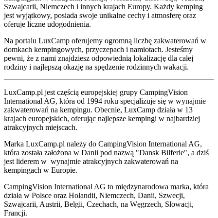
Szwajcarii, Niemczech i innych krajach Europy. Każdy kemping
jest wyjątkowy, posiada swoje unikalne cechy i atmosferę oraz
oferuje liczne udogodnienia.
Na portalu LuxCamp oferujemy ogromną liczbę zakwaterowań w
domkach kempingowych, przyczepach i namiotach. Jesteśmy
pewni, że z nami znajdziesz odpowiednią lokalizację dla całej
rodziny i najlepszą okazję na spędzenie rodzinnych wakacji.
LuxCamp.pl jest częścią europejskiej grupy CampingVision
International AG, która od 1994 roku specjalizuje się w wynajmie
zakwaterowań na kempingu. Obecnie, LuxCamp działa w 13
krajach europejskich, oferując najlepsze kempingi w najbardziej
atrakcyjnych miejscach.
Marka LuxCamp.pl należy do CampingVision International AG,
która została założona w Danii pod nazwą "Dansk Bilferie", a dziś
jest liderem w wynajmie atrakcyjnych zakwaterowań na
kempingach w Europie.
CampingVision International AG to międzynarodowa marka, która
działa w Polsce oraz Holandii, Niemczech, Danii, Szwecji,
Szwajcarii, Austrii, Belgii, Czechach, na Węgrzech, Słowacji,
Francji.